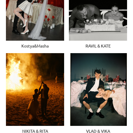
RAVIL & KATE
Kostya&Masha
VLAD & VIKA
NIKITA & RITA